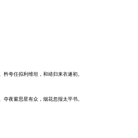
。矜夸任拟利维坦，和靖归来衣遂初。
。夺夜窗思星有众，烟花忽报太平书。