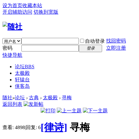
设为首页
收藏本站
开启辅助访问
切换到宽版
找回密码
自动登录
密码
立即注册
登录
快捷导航
论坛
BBS
太极殿
轩辕台
侠客岛
随社
»
论坛
›
古典
›
太极殿
›
寻梅
返回列表
[律诗]
寻梅
查看:
4898
|
回复:
6