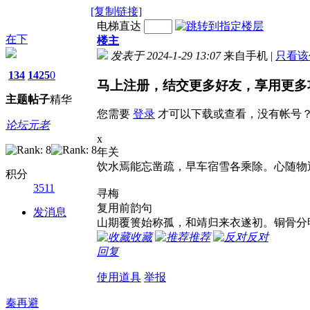
[复制链接]
电梯直达
在下
楼主
发表于 2024-1-29 13:07
来自手机
|
只看该
134
1425
0
马上注册，结交更多好友，享用更多
主题
帖子
精华
您需要
登录
才可以下载或查看，没有帐号
论坛元老
x
年关
饮水焉能忘凿疏，早车宿雪各乘除。心随物
积分
3511
寻梅
复用前韵句
发消息
山期覆篑始称孤，和靖归来衣遂初。铜骨分
收藏
推荐
反对
回复
使用道具
举报
秦再避