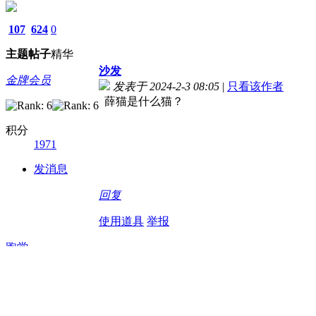
107
624
0
主题
帖子
精华
沙发
金牌会员
发表于 2024-2-3 08:05
|
只看该作者
薛猫是什么猫？
积分
1971
发消息
回复
使用道具
举报
跑堂
802
3万
1
主题
精华
帖子