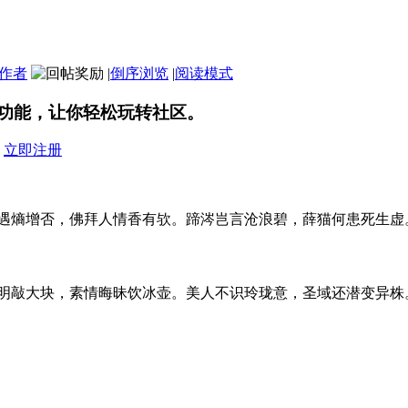
作者
|
倒序浏览
|
阅读模式
功能，让你轻松玩转社区。
？
立即注册
遇熵增否，佛拜人情香有欤。蹄涔岂言沧浪碧，薛猫何患死生虚
明敲大块，素情晦昧饮冰壶。美人不识玲珑意，圣域还潜变异株