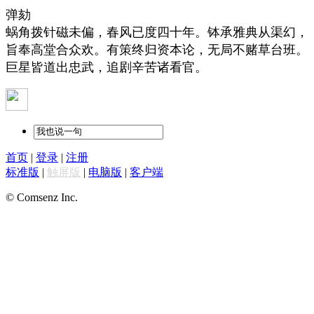
弹劾
蜗角拨针磁未偏，春风已度四十年。钵承雅典从渠幻，
旨奉高堂合众欢。有策终归资本论，无局不赌草台班。
巨星皆道出忠武，追剧辛苦诸看官。
首页
|
登录
|
注册
标准版
|
触屏版
|
电脑版
|
客户端
© Comsenz Inc.