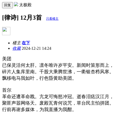
太极殿
回复
[律诗] 12月3首
只看楼主
楼主
在下
收藏
2024-12-21 14:24
美团
已保灵活何太肝。凛冬唯许岁平安。新闻时策形而上，
碎片人集库里南。千股大乘腾世沸，一衢银杏栉风寒。
飘移电马我如叶，行色昏黄助美团。
首尔
革命还遭革命戡。亢龙可悔怒冲冠。逝春泪痣汉江月，
聚匪声嚣网络天。废殿瓦青何说咒，草台民主怕拼团。
行前再谢多媒体，为我直播为我酣。