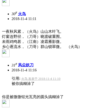
#
30
火鸟
2018-11-4 11:11
一夜秋风紧，（火鸟）山山木叶飞。
灯窗连野径，（刀哥）晓渡破重围。
未雨鸡鸣甚，（江南）凌霜雁影微。
乡心逐流水，（刀哥）群山锁翠微。 （火鸟）
#
31
风尘妖刀
2018-11-4 11:16
引用:
火鸟 发表于 2018-11-4 11:10
被你搞糊涂了
你是被微微锃光瓦亮的圆头搞糊涂了