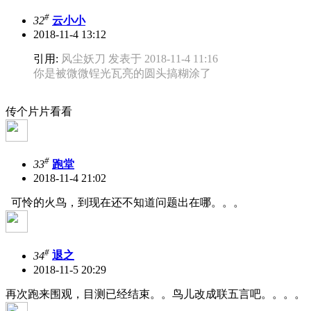
#
32
云小小
2018-11-4 13:12
引用:
风尘妖刀 发表于 2018-11-4 11:16
你是被微微锃光瓦亮的圆头搞糊涂了
传个片片看看
#
33
跑堂
2018-11-4 21:02
可怜的火鸟，到现在还不知道问题出在哪。。。
#
34
退之
2018-11-5 20:29
再次跑来围观，目测已经结束。。鸟儿改成联五言吧。。。。