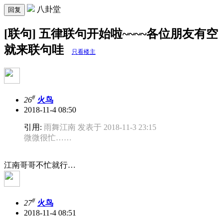
八卦堂
回复
[联句] 五律联句开始啦~~~~各位朋友有空
就来联句哇
只看楼主
#
26
火鸟
2018-11-4 08:50
引用:
雨舞江南 发表于 2018-11-3 23:15
微微很忙……
江南哥哥不忙就行…
#
27
火鸟
2018-11-4 08:51