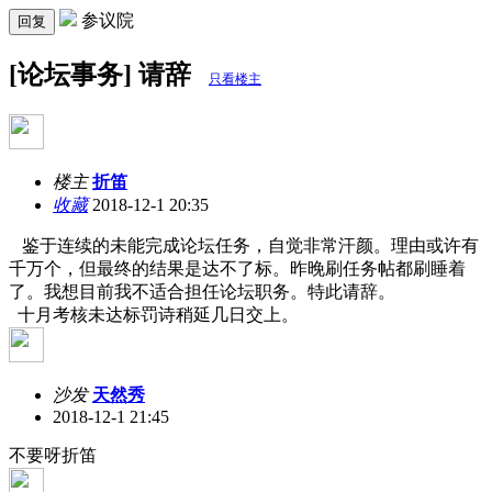
参议院
回复
[论坛事务] 请辞
只看楼主
楼主
折笛
收藏
2018-12-1 20:35
鉴于连续的未能完成论坛任务，自觉非常汗颜。理由或许有
千万个，但最终的结果是达不了标。昨晚刷任务帖都刷睡着
了。我想目前我不适合担任论坛职务。特此请辞。
十月考核未达标罚诗稍延几日交上。
沙发
天然秀
2018-12-1 21:45
不要呀折笛