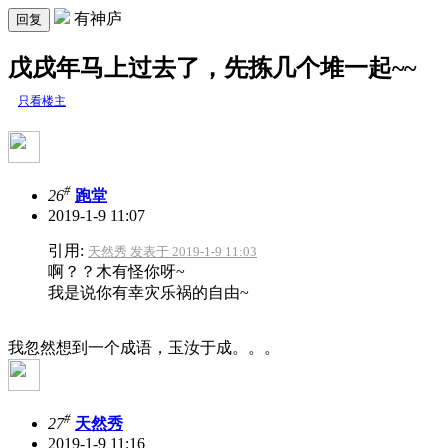
有神庐
回复
戊戌年马上过去了，先拣几个堆一起~~
只看楼主
#
26
跑堂
2019-1-9 11:07
引用:
天然秀 发表于 2019-1-9 11:03
啊？？木有怪你呀~
我是说你有幸灾乐祸的自由~
我忽然想到一个成语，玉汝于成。。。
#
27
天然秀
2019-1-9 11:16