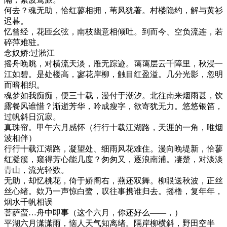
何去？魂无助，恰红蓼相拥，苇风犹著。村楼隐约，解与黄衫
迟暮。
忆曾经，花匝幺弦，南枝幽意相倾吐。到而今、空负流连，若
碎萍难驻。
念奴娇:过淞江
摇舟晚眺，对横流天淡，雁无踪迹。霭霭层云千障里，秋浸一
江如碧。是处楼高，寥花岸柳，触目红盈溢。几分光影，忽明
而暗相织。
魂梦如我痴痴，便三十载，漫付于潮汐。北往南来烟雨甚，饮
露餐风谁惜？渐逝芳华，吟成瘦字，欲寄犹无力。悠悠银笛，
过帆斜日沉寂。
真珠帘。甲午六月感怀（行行十载江湖路，天涯的一角，唯烟
波相伴）
行行十载江湖路，凝望处、细雨风花难住。漫向晚堤新，恰蓼
红凝簇，窥得芳心能几度？匆匆又，逐浪南浦。凄楚，对淡淡
青山，流光轻数。
无助，却忆桃花，倚于娇阁右，燕还双舞。柳眼送秋波，正丝
丝心绪。欸乃一声惊白鹭，叹往事携谁归去。摇橹，复年年，
烟水千帆相误
菩萨蛮…舟中即事（这个六月，你还好么——，）
平湖六月潇潇雨，恼人天气知离绪。隔岸柳横斜，野田空半