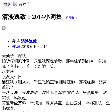
有神庐
回复
清淡逸致：2014小词集
只看楼主
楼主
清淡逸致
收藏
2018-6-10 09:14
天仙子：深秋
怕听梧桐风叶啸，只道秋深魂梦缈。那年佳节别如今，争知
晓？音书少。唯与长灯输一笑。
水龙吟
祝友人生日
浦江秋水潮来未，千里飞鸿正睇.烟堤疏柳，蓼花红彻，桨声
谁记？
一念天涯，长波浩渺，漂萍无意.望白雪芦花，纷然欲缀，沾
霜袂，风吹起。
莫道青尘万壑，幸须知、灵犀共至。曲山云外，举杯遥祝，鱼
书犹寄。