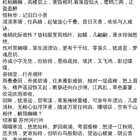
松柏幽幽，高楼层上，黄昏相对,看落霞似火，鹭鸥三两，正
盈盈醉
惜秋华：记旧日小景
漠漠寒塘，任风樯，起皱波心千叠。昔日天香，依依与人难
诀。
魂销此际谁怜？放枯眼芰荷残叶。如蝶，几翩翩，逐水徘徊愁
绝。
伤对景幽咽，算生涯漂泊，更有千千结。零落久，犹道是，梦
魂思切。
吟成小字无凭，但拾得，墨痕疏拙。堪厌，又飞鸿，影过喋
喋。
昼锦堂…行舟感怀
雨叠桑田，舟摇碧浦，往来雁影难留。独对一堤疏柳，愁上眉
头。橹声遥迢惊又起，断肠还向白沙洲。江风乱，草色萋萋，
吹花吹雨谁收。
回眸，犹渐远，层苇漾，青葱掩映重楼。可奈年年漂泊，几度
清秋。无根心似浮萍逐，随波万里任何由。哪堪叹，空有千山
相伴，解我幽幽？
琐寒窗 苏州河行吟
咽咽寒流，悠悠短棹。梦回南浦。弯眉瘦柳，愁浸一江秋雨。
恁关情，更谁知得，但听白鸟殷勤语。望远山横黛，阴云杳
隔，素波鸳旅。