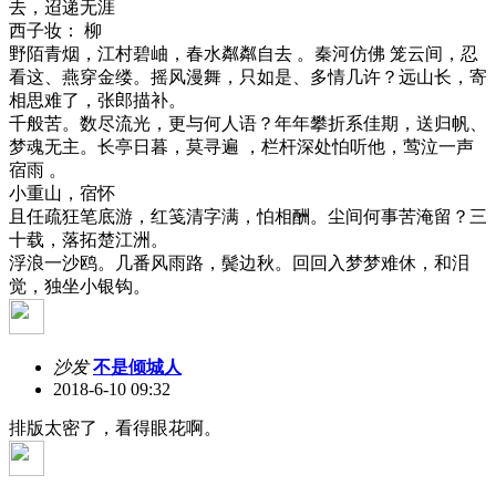
去，迢递无涯
西子妆： 柳
野陌青烟，江村碧岫，春水粼粼自去 。秦河仿佛 笼云间，忍
看这、燕穿金缕。摇风漫舞，只如是、多情几许？远山长，寄
相思难了，张郎描补。
千般苦。数尽流光，更与何人语？年年攀折系佳期，送归帆、
梦魂无主。长亭日暮，莫寻遍 ，栏杆深处怕听他，莺泣一声
宿雨 。
小重山，宿怀
且任疏狂笔底游，红笺清字满，怕相酬。尘间何事苦淹留？三
十载，落拓楚江洲。
浮浪一沙鸥。几番风雨路，鬓边秋。回回入梦梦难休，和泪
觉，独坐小银钩。
沙发
不是倾城人
2018-6-10 09:32
排版太密了，看得眼花啊。