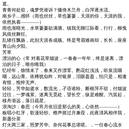
遮。
青青何处驻，魂梦凭谁诉？慵倚木兰舟，白萍逐水流。
南乡子…感怀（雨也丝丝，草也萋萋，天涯的你，天涯的我，
依然执着————）
雨也渐晴光，水草萋萋欲满塘。镇我无聊江际看，行行，柳曳
风痕丝舞狂。
乱绪任飘扬，此别天涯各成殇。终是弯眉难画却，长长，座座
青山向夕阳。
芳草
漂泊的心（常 对着花草烟波，一春春一年年，终是迷离，漂
泊的日子，唯你唯我）
忆经年，馀情未了，春来又作漂零。酌花红浅浅，听泉流咽
咽，远山青。依稀犹似昨，对银屏，泪眼盈盈，怕只是，相逢
有恨，憔悴无声。
轻轻，芳华如逝水，数流光，孑语谁聆。断根萍不驻，付烟波
过往，一梦魂萦。迷离无觅处，望长空，纵是难醒。汽笛起，
移舟渐远，落日疏星。
浪淘沙：春思（今宵月依旧是那么的美，心依然————）
板唱小红牙，歌漫轻纱。橹声摇过月兼葭，此夜清风相伴我，
新盏分茶
灯火两三家，照梦芳华。奈何花事总堪嗟。，一任春心流水