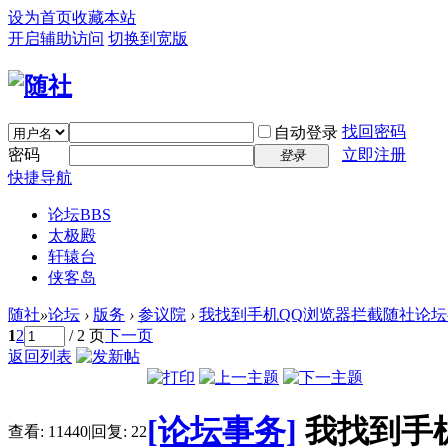
设为首页
收藏本站
开启辅助访问
切换到宽版
找回密码
自动登录
密码
立即注册
登录
快捷导航
论坛
BBS
太极殿
轩辕台
侠客岛
随社
»
论坛
›
版务
›
参议院
›
我找到手机QQ浏览器拦截随社论坛有
1
2
/ 2 页
下一页
返回列表
[论坛事务]
我找到手
查看:
11440
|
回复:
22