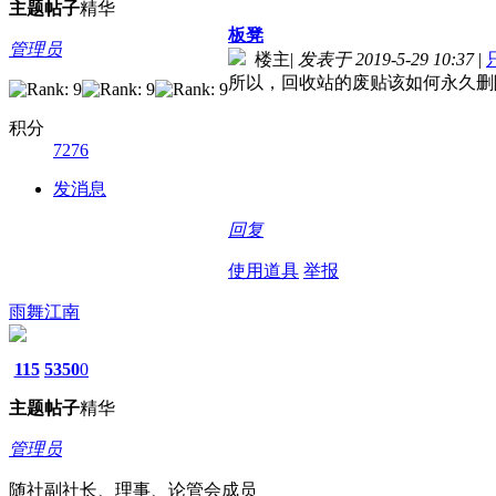
主题
帖子
精华
板凳
管理员
楼主
|
发表于 2019-5-29 10:37
|
所以，回收站的废贴该如何永久删
积分
7276
发消息
回复
使用道具
举报
雨舞江南
115
5350
0
主题
帖子
精华
管理员
随社副社长、理事、论管会成员