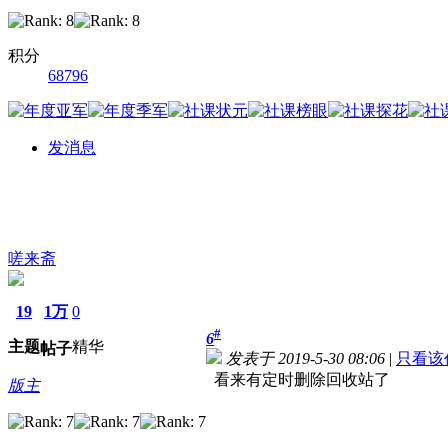
积分
68796
发消息
嗟来斋
19
1万
0
#
6
主题
精华
帖子
发表于 2019-5-30 08:06
|
只看该
看来有定时删除回收站了
版主