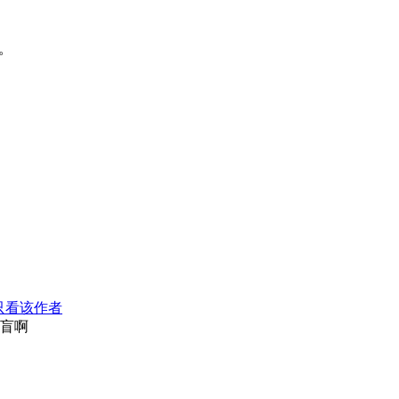
。
只看该作者
盲啊