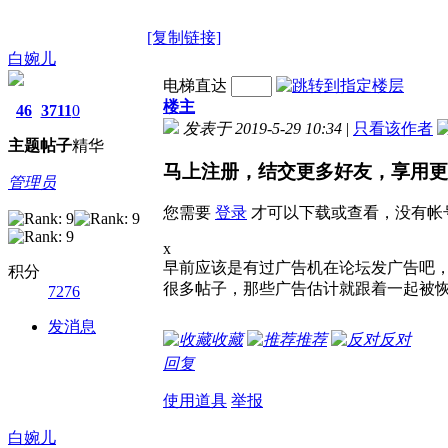
[复制链接]
白婉儿
电梯直达
楼主
46
3711
0
发表于 2019-5-29 10:34
|
只看该作者
主题
帖子
精华
马上注册，结交更多好友，享用更
管理员
您需要
登录
才可以下载或查看，没有帐
x
早前应该是有过广告机在论坛发广告吧
积分
很多帖子，那些广告估计就跟着一起被
7276
发消息
收藏
推荐
反对
回复
使用道具
举报
白婉儿