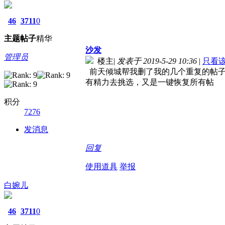
46
3711
0
主题
帖子
精华
沙发
管理员
楼主
|
发表于 2019-5-29 10:36
|
只看
前天倾城帮我删了我的几个重复的帖子
有精力去挑选，又是一键恢复所有帖
积分
7276
发消息
回复
使用道具
举报
白婉儿
46
3711
0