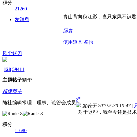
积分
21260
青山背向秋江影，岂只东风不识君
发消息
回复
使用道具
举报
风尘妖刀
128
5941
1
主题
帖子
精华
超级版主
#
7
随社编辑常理、理事、论管会成员
发表于 2019-5-30 10:47
|
对于这些，我至今还是技术
积分
11680