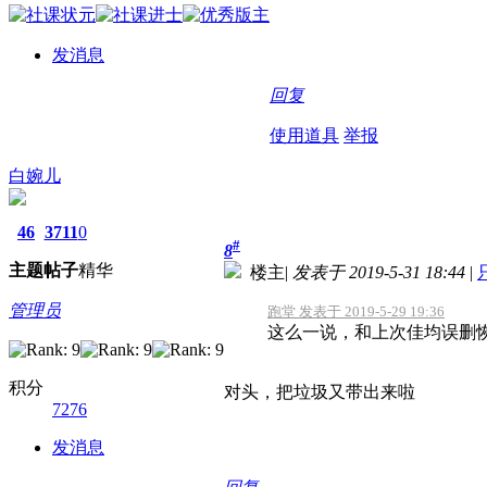
发消息
回复
使用道具
举报
白婉儿
46
3711
0
#
8
主题
帖子
精华
楼主
|
发表于 2019-5-31 18:44
|
管理员
跑堂 发表于 2019-5-29 19:36
这么一说，和上次佳均误删
积分
对头，把垃圾又带出来啦
7276
发消息