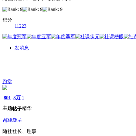
积分
11223
发消息
跑堂
801
3万
1
主题
精华
帖子
超级版主
随社社长、理事