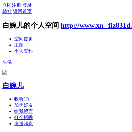
立即注册
登录
随社
返回首页
白婉儿的个人空间
http://www.xn--fiz831d
空间首页
主题
个人资料
头像
白婉儿
收听TA
加为好友
给我留言
打个招呼
发送消息