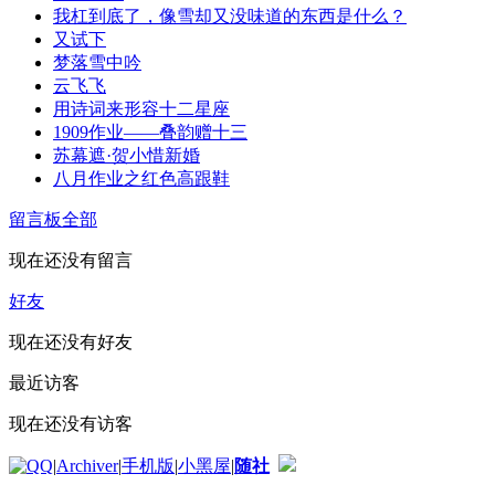
我杠到底了，像雪却又没味道的东西是什么？
又试下
梦落雪中吟
云飞飞
用诗词来形容十二星座
1909作业——叠韵赠十三
苏幕遮·贺小惜新婚
八月作业之红色高跟鞋
留言板
全部
现在还没有留言
好友
现在还没有好友
最近访客
现在还没有访客
|
Archiver
|
手机版
|
小黑屋
|
随社