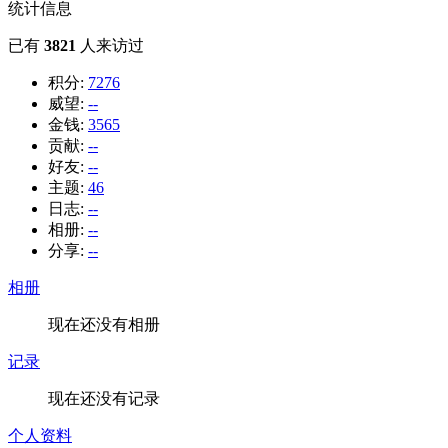
统计信息
已有
3821
人来访过
积分:
7276
威望:
--
金钱:
3565
贡献:
--
好友:
--
主题:
46
日志:
--
相册:
--
分享:
--
相册
现在还没有相册
记录
现在还没有记录
个人资料