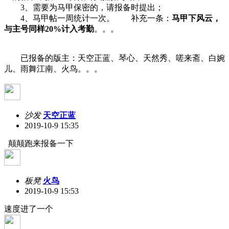
3、需要为马甲保密的，请报备时提出；
4、马甲帖一周统计一次。
补充一条：
马甲下风云，
与主号同样20%计入考勤
。。。
已报备的版主：天空正蓝、琴心、天然秀、嗟来斋、白婉
儿、雨舞江南、火鸟。。。
沙发
天空正蓝
2019-10-9 15:35
颠颠跑来报备一下
板凳
火鸟
2019-10-9 15:53
速度进了一个