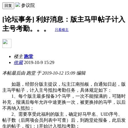
参议院
回复
[论坛事务] 利好消息：版主马甲帖子计入
主号考勤。。。
只看楼主
楼主
跑堂
收藏
2019-10-9 15:29
本帖最后由 跑堂 于 2019-10-12 15:09 编辑
如题，经部分版主提议，坛主江南拍板，自通知日起，版
主马甲帖子，计入主号抵扣考勤任务，具体规定如下：
1、每个版主最多报备3个马甲，一次不能报满的，可随时
补充，报满后每年允许中途更换一次，被更换掉的马甲，以后
不再纳入抵扣；
2、需要享受此福利的版主，确定好马甲名、UID序号、
帖子数（后两项会员列表中可查）后，到跑堂处报备，此后发
生的帖子，按1：1开始计入抵扣考勤；