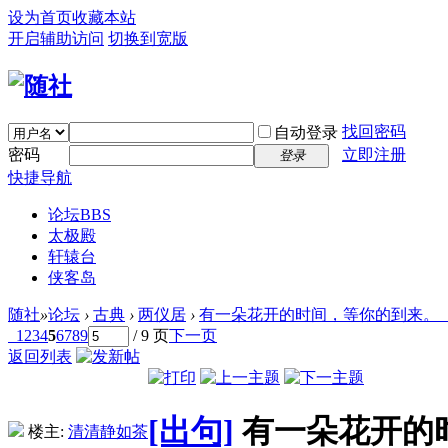
设为首页
收藏本站
开启辅助访问
切换到宽版
找回密码
自动登录
密码
立即注册
登录
快捷导航
论坛
BBS
太极殿
轩辕台
侠客岛
随社
»
论坛
›
古典
›
两仪居
›
有一朵花开的时间，等你的到来。（对
1
2
3
4
5
6
7
8
9
/ 9 页
下一页
返回列表
[出句]
有一朵花开的
楼主:
清清静如茶