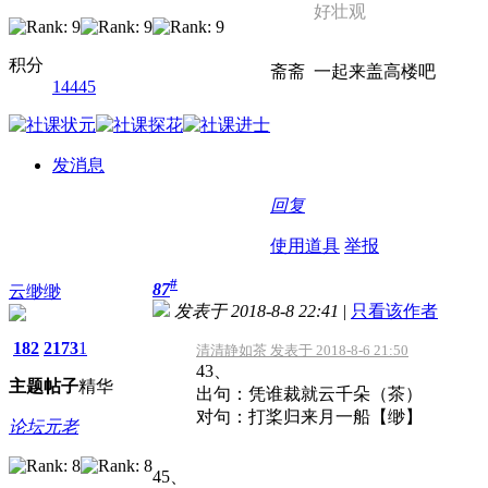
好壮观
积分
斋斋 一起来盖高楼吧
14445
发消息
回复
使用道具
举报
#
87
云缈缈
发表于 2018-8-8 22:41
|
只看该作者
182
2173
1
清清静如茶 发表于 2018-8-6 21:50
43、
主题
帖子
精华
出句：凭谁裁就云千朵（茶）
对句：打桨归来月一船【缈】
论坛元老
45、