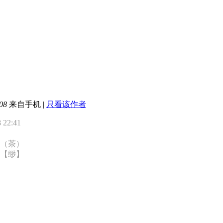
08
来自手机
|
只看该作者
22:41
（茶）
【缈】
）
】