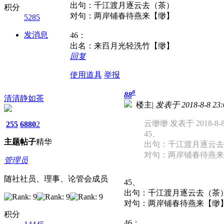
出句：千江渡月逐云去（茶）
积分
对句：两岸铺春待燕来【缈】
5285
发消息
46：
出名：来舀月光轻洗竹【缈】
回复
使用道具
举报
#
88
清清静如茶
楼主
|
发表于 2018-8-8 23:
云缈缈 发表于 2018-8-8 
255
6880
2
45、
主题
帖子
精华
出句：千江渡月逐云去
对句：两岸铺春待燕来
管理员
随社社员、理事、论管会成员
45、
出句：千江渡月逐云去（茶
对句：两岸铺春待燕来【缈
积分
46：