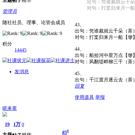
主题
帖子
精华
出句：凭谁裁就云千朵
对句：打桨归来月一船
管理员
随社社员、理事、论管会成员
43、
出句：凭谁裁就云千朵（茶
对句：打桨归来月一船【缈
积分
44、
14445
出句：船拾河中星万点【缈
对句：风翻堤畔柳三千（茶
发消息
45、
出句：千江渡月逐云去（茶
回复
使用道具
举报
嗟来斋
19
1万
0
#
85
主题
精华