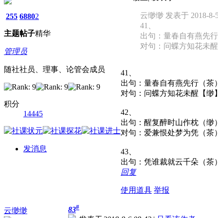
云缈缈 发表于 2018-8-5 
255
6880
2
41、
主题
帖子
精华
出句：量春自有燕先行
对句：问蝶方知花未醒
管理员
随社社员、理事、论管会成员
41、
出句：量春自有燕先行（茶
对句：问蝶方知花未醒【缈
积分
42、
14445
出句：醒复醉时山作枕（缈
对句：爱兼恨处梦为凭（茶
发消息
43、
出句：凭谁裁就云千朵（茶
回复
使用道具
举报
#
83
云缈缈