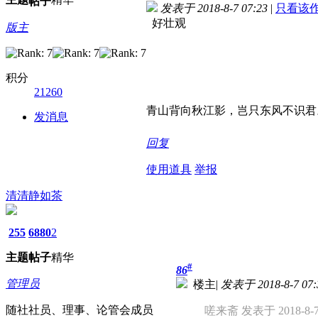
帖子
发表于 2018-8-7 07:23
|
只看该
好壮观
版主
积分
21260
青山背向秋江影，岂只东风不识君
发消息
回复
使用道具
举报
清清静如茶
255
6880
2
主题
帖子
精华
#
86
管理员
楼主
|
发表于 2018-8-7 07:
随社社员、理事、论管会成员
嗟来斋 发表于 2018-8-7 