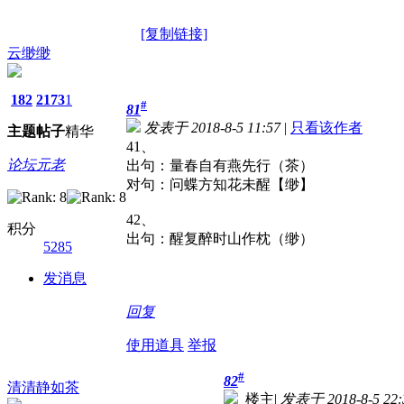
[复制链接]
云缈缈
182
2173
1
#
81
发表于 2018-8-5 11:57
|
只看该作者
主题
帖子
精华
41、
论坛元老
出句：量春自有燕先行（茶）
对句：问蝶方知花未醒【缈】
42、
积分
出句：醒复醉时山作枕（缈）
5285
发消息
回复
使用道具
举报
#
82
清清静如茶
楼主
|
发表于 2018-8-5 22: