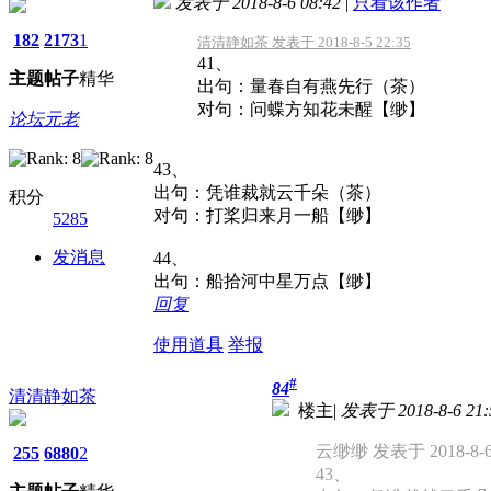
发表于 2018-8-6 08:42
|
只看该作者
182
2173
1
清清静如茶 发表于 2018-8-5 22:35
41、
主题
帖子
精华
出句：量春自有燕先行（茶）
对句：问蝶方知花未醒【缈】
论坛元老
43、
出句：凭谁裁就云千朵（茶）
积分
对句：打桨归来月一船【缈】
5285
发消息
44、
出句：船拾河中星万点【缈】
回复
使用道具
举报
#
84
清清静如茶
楼主
|
发表于 2018-8-6 21:
云缈缈 发表于 2018-8-6 
255
6880
2
43、