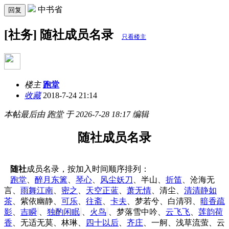
中书省
回复
[社务] 随社成员名录
只看楼主
楼主
跑堂
收藏
2018-7-24 21:14
本帖最后由 跑堂 于 2026-7-28 18:17 编辑
随社成员名录
随社
成员名录，按加入时间顺序排列：
跑堂
、
醉月东篱
、
琴心
、
风尘妖刀
、半山、
折笛
、沧海无
言、
雨舞江南
、
密之
、
天空
正蓝
、
萧无情
、清尘、
清清静如
茶
、紫依幽静、
可乐
、
往斋
、
卡夫
、梦若兮、白清羽、
暗香疏
影
、
吉瞬
、
独酌闲眠
、
火鸟
、梦落雪中吟、
云飞飞
、
莲韵荷
香
、无适无莫、林琳、
四十以后
、
齐庄
、一舸、浅草流萤、云