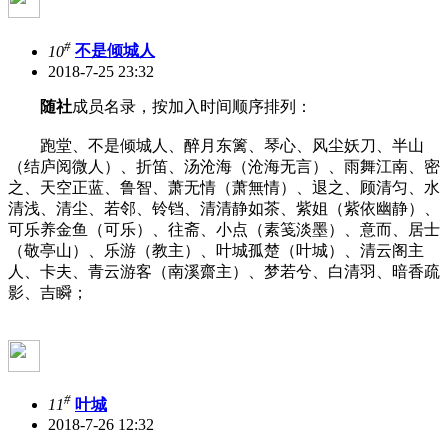
#
10
不是倾城人
2018-7-25 23:32
随社
成员名录，按加入时间顺序排列：
跑堂、不是倾城人、醉月东篱、琴心、风尘妖刀、半山
（结庐阅微人）、折笛、汤沧海（沧海无言）、雨舞江南、密
之、天空正蓝、鲁智、萧无情（萧無情）、退之、顾清匀、水
清浅、清尘、若邻、铃铛、清清静如茶、紫姐（紫依幽静）、
可乐养金鱼（可乐）、往斋、小点（素笺淡墨）、意而、居士
（敬亭山）、乐游（教主）、叶城孤楚（叶城）、清云阁主
人、卡夫、青云游客（南溪齋主）、梦若兮、白清羽、暗香疏
影、吉瞬；
#
11
叶城
2018-7-26 12:32