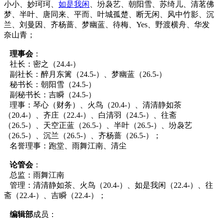
小小、妙珂珂、
如是我闲
、坋袅艺、朝阳雪、苏绮儿、清茗佛
梦、半叶、唐同来、平而、叶城孤楚、断无闲、风中竹影、沉
兰、刘曼因、齐杨蔷、梦幽蓝、待梅、
Yes、野渡横舟、华发
奈山青
；
理事会
：
社长：密之（24.4-）
副社长：
醉月东篱（24.5-）、梦幽蓝（26.5-）
秘书长：朝阳雪（24.5-）
副秘书长：吉瞬（24.5-）
理事：琴心（财务）、火鸟（20.4-）、清清静如茶
（20.4-）、齐庄（22.4-）、白清羽（24.5-）、往斋
（26.5-）、天空正蓝（26.5-）、半叶（26.5-）、坋袅艺
（26.5-）、沉兰（26.5-）、齐杨蔷（26.5-）；
名誉理事：跑堂、雨舞江南、清尘
论管会
：
总监：雨舞江南
管理：清清静如茶、火鸟（20.4-）、如是我闲（22.4-）、往
斋（22.4-）、吉瞬（22.4-）；
编辑部
成员：