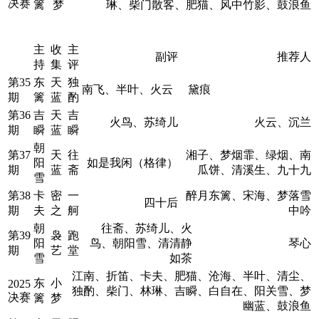
决赛
篱
梦
琳、柴门散客、肥猫、风中竹影、鼓浪鱼
主
收
主
副评
推荐人
持
集
评
第35
东
天
独
南飞、半叶、火云
黛痕
期
篱
蓝
酌
第36
吉
天
吉
火鸟、苏绮儿
火云、沉兰
期
瞬
蓝
瞬
朝
第37
天
往
湘子、梦烟霏、绿烟、南
阳
如是我闲（格律）
期
蓝
斋
瓜饼、清溪生、九十九
雪
第38
卡
密
一
醉月东篱、宋海、梦落雪
四十后
期
夫
之
舸
中吟
朝
往斋、苏绮儿、火
第39
袅
跑
阳
鸟、朝阳雪、清清静
琴心
期
艺
堂
雪
如茶
江南、折笛、卡夫、肥猫、沧海、半叶、清尘、
东
小
2025
独酌、柴门、林琳、吉瞬、白自在、阳关雪、梦
决赛
篱
梦
幽蓝、鼓浪鱼