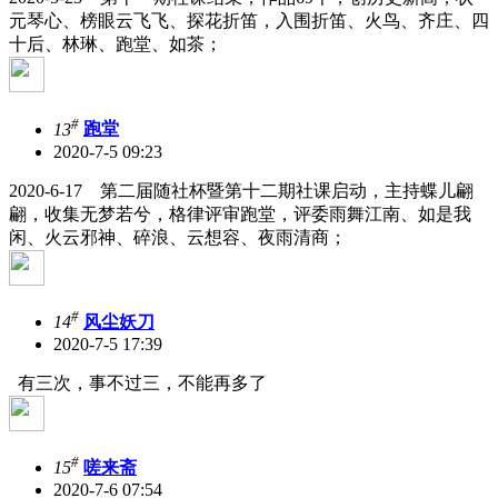
元琴心、榜眼云飞飞、探花折笛，入围折笛、火鸟、齐庄、四
十后、林琳、跑堂、如茶；
#
13
跑堂
2020-7-5 09:23
2020-6-17 第二届随社杯暨第十二期社课启动，主持蝶儿翩
翩，收集无梦若兮，格律评审跑堂，评委雨舞江南、如是我
闲、火云邪神、碎浪、云想容、夜雨清商；
#
14
风尘妖刀
2020-7-5 17:39
有三次，事不过三，不能再多了
#
15
嗟来斋
2020-7-6 07:54