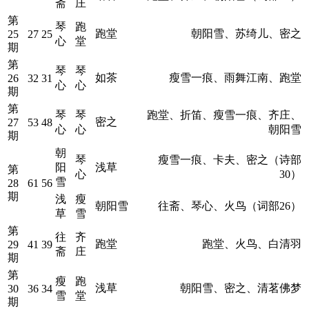
斋
庄
第
琴
跑
跑堂
朝阳雪、苏绮儿、密之
25
27
25
心
堂
期
第
琴
琴
如茶
瘦雪一痕、雨舞江南、跑堂
26
32
31
心
心
期
第
琴
琴
跑堂、折笛、瘦雪一痕、齐庄、
密之
27
53
48
心
心
朝阳雪
期
朝
琴
瘦雪一痕、卡夫、密之（诗部
阳
浅草
第
心
30）
雪
28
61
56
期
浅
瘦
朝阳雪
往斋、琴心、火鸟（词部26）
草
雪
第
往
齐
跑堂
跑堂、火鸟、白清羽
29
41
39
斋
庄
期
第
瘦
跑
浅草
朝阳雪、密之、清茗佛梦
30
36
34
雪
堂
期