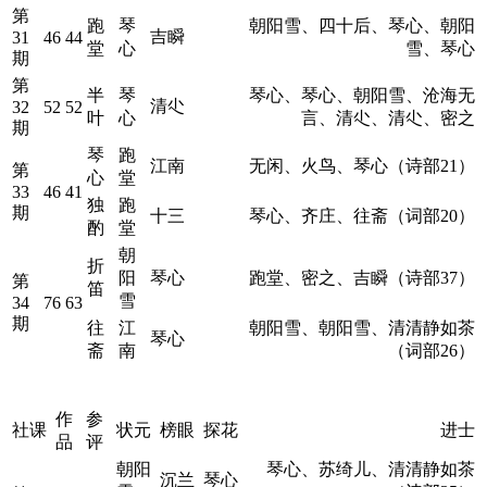
第
跑
琴
朝阳雪、四十后、琴心、朝阳
吉瞬
31
46
44
堂
心
雪、琴心
期
第
半
琴
琴心、琴心、朝阳雪、沧海无
清尐
32
52
52
叶
心
言、清尐、清尐、密之
期
琴
跑
江南
无闲、火鸟、琴心（诗部21）
第
心
堂
33
46
41
独
跑
期
十三
琴心、齐庄、往斋（词部20）
酌
堂
朝
折
阳
琴心
跑堂、密之、吉瞬（诗部37）
第
笛
雪
34
76
63
期
往
江
朝阳雪、朝阳雪、清清静如茶
琴心
斋
南
（词部26）
作
参
社课
状元
榜眼
探花
进士
品
评
朝阳
琴心、苏绮儿、清清静如茶
沉兰
琴心