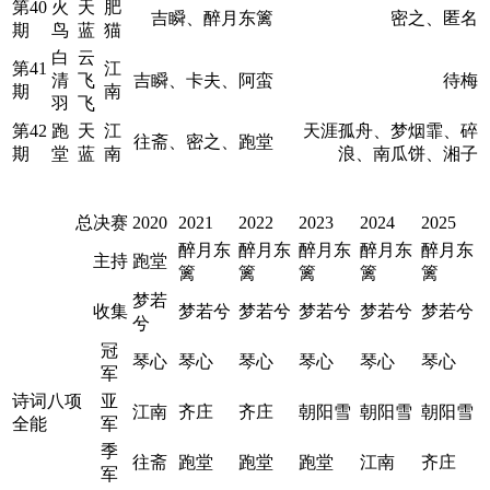
第40
火
天
肥
吉瞬、醉月东篱
密之、匿名
期
鸟
蓝
猫
白
云
第41
江
清
飞
吉瞬、卡夫、阿蛮
待梅
期
南
羽
飞
第42
跑
天
江
天涯孤舟、梦烟霏、碎
往斋、密之、跑堂
期
堂
蓝
南
浪、南瓜饼、湘子
总决赛
2020
2021
2022
2023
2024
2025
醉月东
醉月东
醉月东
醉月东
醉月东
主持
跑堂
篱
篱
篱
篱
篱
梦若
收集
梦若兮
梦若兮
梦若兮
梦若兮
梦若兮
兮
冠
琴心
琴心
琴心
琴心
琴心
琴心
军
诗词八项
亚
江南
齐庄
齐庄
朝阳雪
朝阳雪
朝阳雪
全能
军
季
往斋
跑堂
跑堂
跑堂
江南
齐庄
军