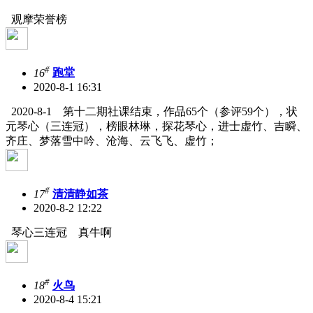
观摩荣誉榜
#
16
跑堂
2020-8-1 16:31
2020-8-1 第十二期社课结束，作品65个（参评59个），状
元琴心（三连冠），榜眼林琳，探花琴心，进士虚竹、吉瞬、
齐庄、梦落雪中吟、沧海、云飞飞、虚竹；
#
17
清清静如茶
2020-8-2 12:22
琴心三连冠 真牛啊
#
18
火鸟
2020-8-4 15:21