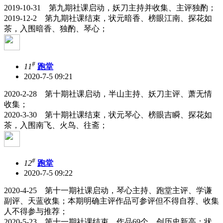
2019-10-31 第九期社课启动，妖刀主持并收集、主评独酌；
2019-12-2 第九期社课结束，状元暗香、榜眼江南、探花如
茶，入围暗香、独酌、琴心；
#
11
跑堂
2020-7-5 09:21
2020-2-28 第十期社课启动，半山主持、妖刀主评、萧无情
收集；
2020-3-30 第十期社课结束，状元琴心、榜眼吉瞬、探花如
茶，入围南飞、火鸟、往斋；
#
12
跑堂
2020-7-5 09:22
2020-4-25 第十一期社课启动，琴心主持、跑堂主评、学谦
副评、天蓝收集；本期明确主评作品可参评但不得自荐、收集
人不得参与推荐；
2020-5-23 第十一期社课结束，作品69个，创历史新高；状