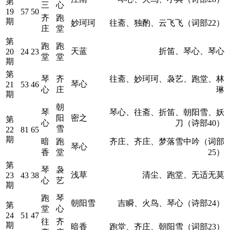
第
三
心
19
57
50
齐
跑
期
妙珂珂
往斋、独酌、云飞飞（词部22）
庄
堂
第
跑
跑
天蓝
折笛、琴心、琴心
20
24
23
堂
堂
期
第
琴
齐
往斋、妙珂珂、袅艺、跑堂、林
琴心
21
53
46
心
庄
琳
期
朝
琴
琴心、往斋、折笛、朝阳雪、妖
阳
密之
第
心
刀（诗部40）
雪
22
81
65
期
暗
跑
齐庄、齐庄、梦落雪中吟（词部
琴心
香
堂
25）
第
琴
袅
浅草
清尘、跑堂、无适无莫
23
43
38
心
艺
期
跑
琴
朝阳雪
吉瞬、火鸟、琴心（诗部24）
第
堂
心
24
51
47
往
齐
期
暗香
跑堂、齐庄、朝阳雪（词部23）