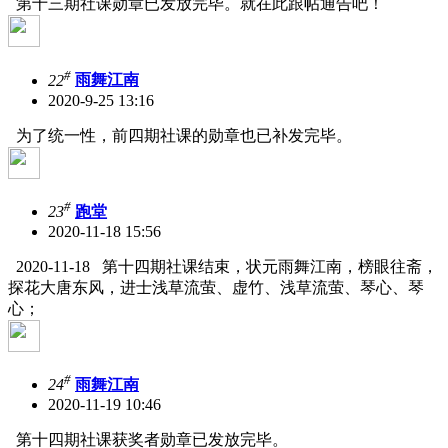
第十三期社课勋章已发放完毕。就在此跟帖通告吧！
#
22
雨舞江南
2020-9-25 13:16
为了统一性，前四期社课的勋章也已补发完毕。
#
23
跑堂
2020-11-18 15:56
2020-11-18 第十四期社课结束，状元雨舞江南，榜眼往斋，
探花大唐东风，进士浅草流萤、虚竹、浅草流萤、琴心、琴
心；
#
24
雨舞江南
2020-11-19 10:46
第十四期社课获奖者勋章已发放完毕。