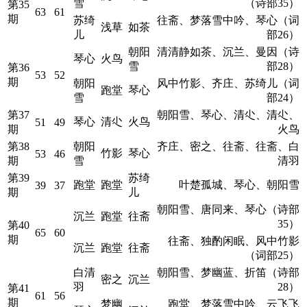
雪
（诗部35）
第35
63
61
期
苏绮
往斋、梦落雪中吟、琴心（词
浅草
如茶
儿
部26）
朝阳
清清静如茶、沉兰、曼因（诗
琴心
火鸟
雪
部28）
第36
53
52
期
朝阳
风中竹影、齐庄、苏绮儿（词
跑堂
琴心
雪
部24）
第37
朝阳雪、琴心、清尐、清尐、
琴心
清尐
火鸟
51
49
期
火鸟
第38
朝阳
齐庄、密之、往斋、往斋、白
竹影
琴心
53
46
期
雪
清羽
第39
苏绮
跑堂
跑堂
叶楚孤城、琴心、朝阳雪
39
37
期
儿
朝阳雪、唐同来、琴心（诗部
沉兰
跑堂
往斋
35）
第40
65
60
期
往斋、独酌闲眠、风中竹影
沉兰
跑堂
往斋
（词部25）
白清
朝阳雪、梦幽蓝、折笛（诗部
密之
沉兰
羽
28）
第41
61
56
期
梦幽
跑堂、梦落雪中吟、云飞飞