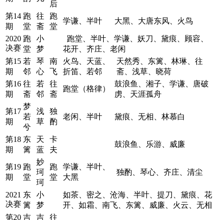
后
第14
跑
往
跑
学谦、半叶
大黑、大唐东风、火鸟
期
堂
斋
堂
2020
跑
小
跑堂、半叶、学谦、妖刀、黛痕、顾容、
决赛
堂
梦
花开、齐庄、老闲
第15
若
琴
南
火鸟、天蓝、
天然秀、东篱、林琳、往
期
邻
心
飞
折笛、若邻
斋、浅草、晓荷
第16
往
若
往
鼓浪鱼、湘子、学谦、唐破
跑堂（格律）
期
斋
邻
斋
虏、天涯孤舟
梦
第17
浅
独
若
老闲、半叶
黛痕、无相、林慕白
期
草
酌
兮
第18
东
天
卡
鼓浪鱼、乐游、威廉
期
篱
蓝
夫
妙
第19
跑
跑
学谦、半叶、
珂
独酌、琴心、齐庄、清尘
期
堂
堂
大黑
珂
2021
东
小
如茶、密之、沧海、半叶、提刀、黛痕、花
决赛
篱
梦
开、如霜、南飞、东篱、威廉、火云、无相
第20
吉
吉
往