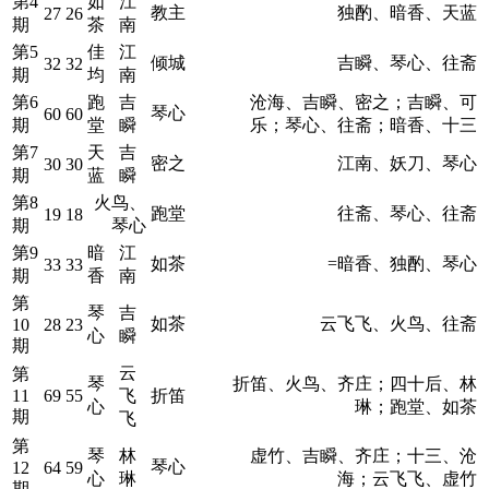
第4
如
江
教主
独酌、暗香、天蓝
27
26
期
茶
南
第5
佳
江
倾城
吉瞬、琴心、往斋
32
32
期
均
南
第6
跑
吉
沧海、吉瞬、密之；吉瞬、可
琴心
60
60
期
堂
瞬
乐；琴心、往斋；暗香、十三
第7
天
吉
密之
江南、妖刀、琴心
30
30
期
蓝
瞬
第8
火鸟、
跑堂
往斋、琴心、往斋
19
18
期
琴心
第9
暗
江
如茶
=暗香、独酌、琴心
33
33
期
香
南
第
琴
吉
如茶
云飞飞、火鸟、往斋
10
28
23
心
瞬
期
云
第
琴
折笛、火鸟、齐庄；四十后、林
11
69
55
飞
折笛
心
琳；跑堂、如茶
期
飞
第
琴
林
虚竹、吉瞬、齐庄；十三、沧
琴心
12
64
59
心
琳
海；云飞飞、虚竹
期