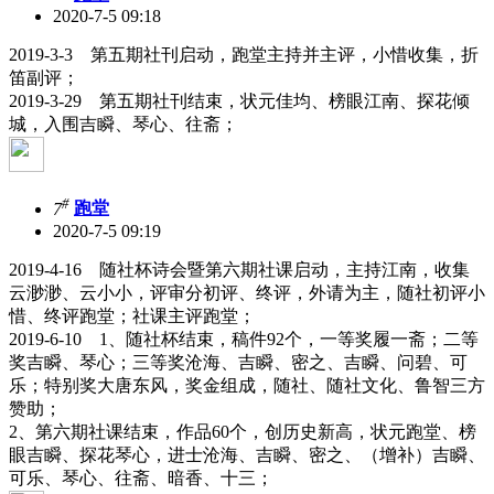
2020-7-5 09:18
2019-3-3 第五期社刊启动，跑堂主持并主评，小惜收集，折
笛副评；
2019-3-29 第五期社刊结束，状元佳均、榜眼江南、探花倾
城，入围吉瞬、琴心、往斋；
#
7
跑堂
2020-7-5 09:19
2019-4-16 随社杯诗会暨第六期社课启动，主持江南，收集
云渺渺、云小小，评审分初评、终评，外请为主，随社初评小
惜、终评跑堂；社课主评跑堂；
2019-6-10 1、随社杯结束，稿件92个，一等奖履一斋；二等
奖吉瞬、琴心；三等奖沧海、吉瞬、密之、吉瞬、问碧、可
乐；特别奖大唐东风，奖金组成，随社、随社文化、鲁智三方
赞助；
2、第六期社课结束，作品60个，创历史新高，状元跑堂、榜
眼吉瞬、探花琴心，进士沧海、吉瞬、密之、（增补）吉瞬、
可乐、琴心、往斋、暗香、十三；