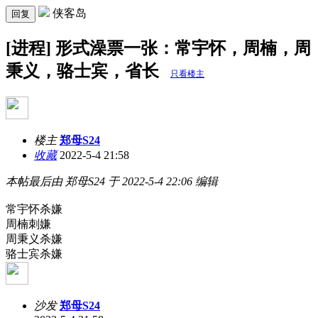
侠客岛
回复
[进程] 形式澡票一张：常宇怀，周楠，周
秉义，骆士宾，省长
只看楼主
楼主
郑母S24
收藏
2022-5-4 21:58
本帖最后由 郑母S24 于 2022-5-4 22:06 编辑
常宇怀杀嫌
周楠刺嫌
周秉义杀嫌
骆士宾杀嫌
沙发
郑母S24