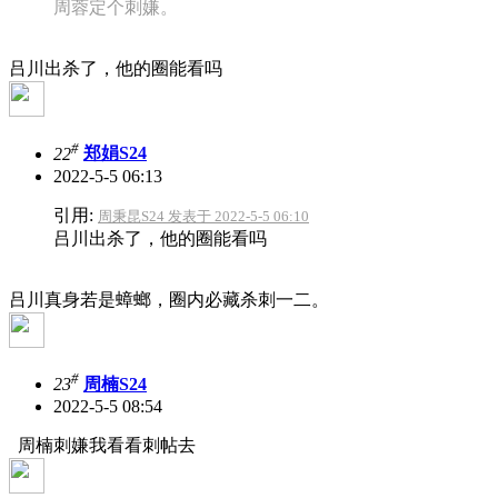
周蓉定个刺嫌。
吕川出杀了，他的圈能看吗
#
22
郑娟S24
2022-5-5 06:13
引用:
周秉昆S24 发表于 2022-5-5 06:10
吕川出杀了，他的圈能看吗
吕川真身若是蟑螂，圈内必藏杀刺一二。
#
23
周楠S24
2022-5-5 08:54
周楠刺嫌
我看看刺帖去