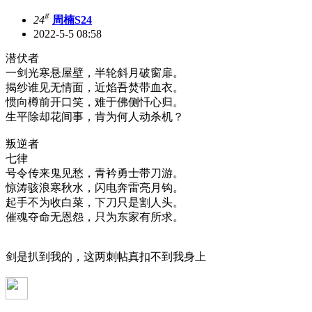
#
24
周楠S24
2022-5-5 08:58
潜伏者
一剑光寒悬屋壁，半轮斜月破窗扉。
揭纱谁见无情面，近焰吾焚带血衣。
惯向樽前开口笑，难于佛侧忏心归。
生平除却花间事，肯为何人动杀机？
叛逆者
七律
号令传来鬼见愁，青衿勇士带刀游。
惊涛骇浪寒秋水，闪电奔雷亮月钩。
起手不为收白菜，下刀只是割人头。
催魂夺命无恩怨，只为东家有所求。
剑是扒到我的，这两刺帖真扣不到我身上