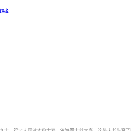
作者
九十，祝老人康健才称大寿，沧海四十就大寿，这是未老先衰了吗 