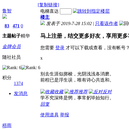
[复制链接]
鲁智
电梯直达
楼主
发表于 2019-7-28 15:02
|
只看该作者
83
471
0
马上注册，结交更多好友，享用更多
主题
帖子
精华
金牌会员
您需要
登录
才可以下载或查看，没有帐号
随社社员
x
别去生涯似掷梭，光阴浅浅各消磨。
积分
前程已是浮生误，唯有诗心共迭和。
1374
收藏
推荐
反对
发消息
学不究深终是惘，事常躬毕始知行。
回复
使用道具
举报
梧雨