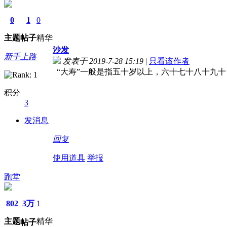
0
1
0
主题
帖子
精华
沙发
新手上路
发表于 2019-7-28 15:19
|
只看该作者
“大寿”一般是指五十岁以上，六十七十八十九
积分
3
发消息
回复
使用道具
举报
跑堂
802
3万
1
主题
精华
帖子