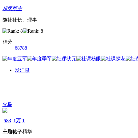
超级版主
随社社长、理事
积分
68788
发消息
火鸟
583
1万
1
主题
精华
帖子