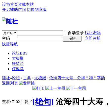
设为首页
收藏本站
开启辅助访问
切换到宽版
找回密码
自动登录
密码
立即注册
登录
快捷导航
论坛
BBS
太极殿
轩辕台
侠客岛
随社
»
论坛
›
古典
›
太极殿
›
沧海四十大寿，分得＂和＂字韵
返回列表
[绝句]
沧海四十大寿
查看:
7102
|
回复:
9