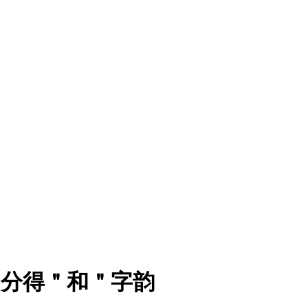
，分得＂和＂字韵