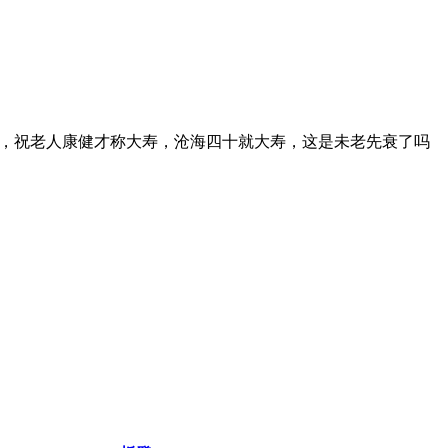
十，祝老人康健才称大寿，沧海四十就大寿，这是未老先衰了吗