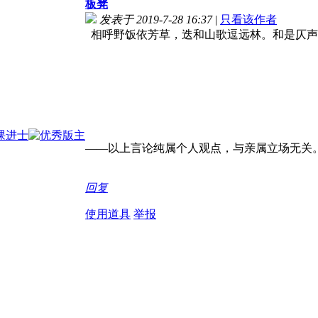
板凳
发表于 2019-7-28 16:37
|
只看该作者
相呼野饭依芳草，迭和山歌逗远林。和是仄声
——以上言论纯属个人观点，与亲属立场无关
回复
使用道具
举报