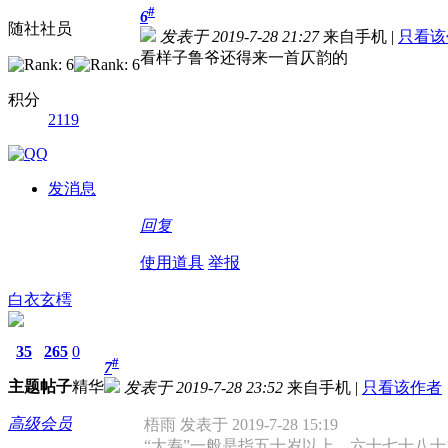
#
6
随社社员
发表于 2019-7-28 21:27
来自手机
|
只看该
看样子鲁爷还得来一首仄韵的
积分
2119
发消息
回复
使用道具
举报
白衣玄樗
35
265
0
#
7
主题
帖子
精华
发表于 2019-7-28 23:52
来自手机
|
只看该作者
高级会员
梧雨 发表于 2019-7-28 15:19
“大寿”一般是指五十岁以上，六十七十八十