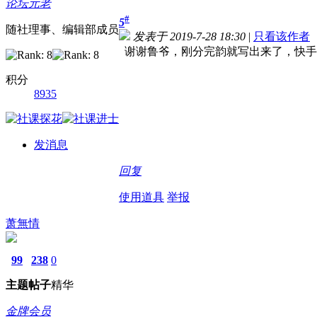
论坛元老
#
5
随社理事、编辑部成员
发表于 2019-7-28 18:30
|
只看该作者
谢谢鲁爷，刚分完韵就写出来了，快手
积分
8935
发消息
回复
使用道具
举报
萧無情
99
238
0
主题
帖子
精华
金牌会员