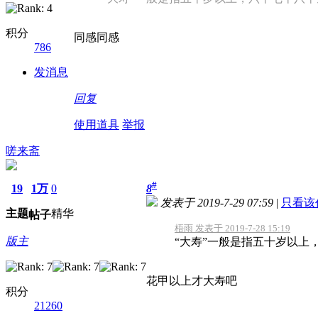
积分
同感同感
786
发消息
回复
使用道具
举报
嗟来斋
#
19
1万
0
8
发表于 2019-7-29 07:59
|
只看该
主题
精华
帖子
梧雨 发表于 2019-7-28 15:19
版主
“大寿”一般是指五十岁以上
花甲以上才大寿吧
积分
21260