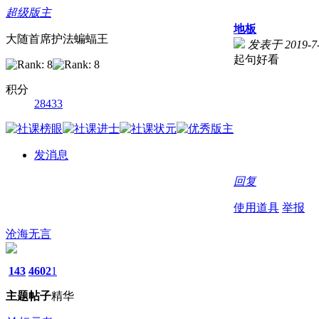
超级版主
地板
大随首席护法蝙蝠王
发表于 2019-7-
起句好看
积分
28433
发消息
回复
使用道具
举报
沧海无言
143
4602
1
主题
帖子
精华