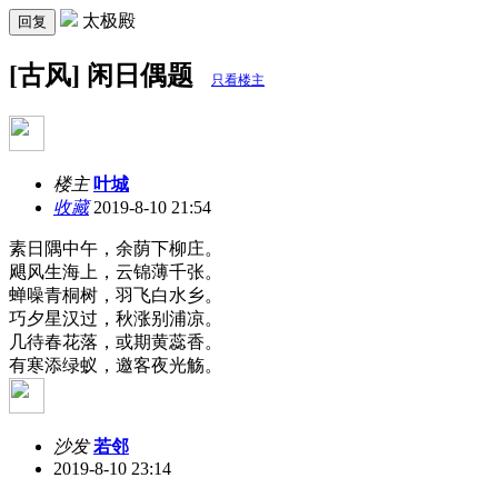
太极殿
回复
[古风] 闲日偶题
只看楼主
楼主
叶城
收藏
2019-8-10 21:54
素日隅中午，余荫下柳庄。
飓风生海上，云锦薄千张。
蝉噪青桐树，羽飞白水乡。
巧夕星汉过，秋涨别浦凉。
几待春花落，或期黄蕊香。
有寒添绿蚁，邀客夜光觞。
沙发
若邻
2019-8-10 23:14