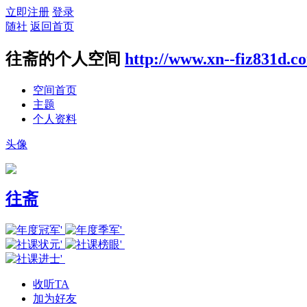
立即注册
登录
随社
返回首页
往斋的个人空间
http://www.xn--fiz831d.c
空间首页
主题
个人资料
头像
往斋
收听TA
加为好友