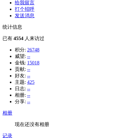
给我留言
打个招呼
发送消息
统计信息
已有
4554
人来访过
积分:
26748
威望:
--
金钱:
15018
贡献:
--
好友:
--
主题:
425
日志:
--
相册:
--
分享:
--
相册
现在还没有相册
记录