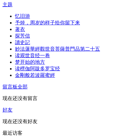
主题
忆旧游
予焯，周岁的样子给你留下来
著衣
探芳信
讀史記
妙法蓮華經觀世音菩薩普門品第二十五
读观世音经一卷
梦开始的地方
读楞伽阿跋多罗宝经
金剛般若波羅蜜經
留言板
全部
现在还没有留言
好友
现在还没有好友
最近访客