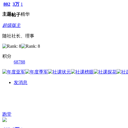
802
3万
1
主题
精华
帖子
超级版主
随社社长、理事
积分
68788
发消息
跑堂