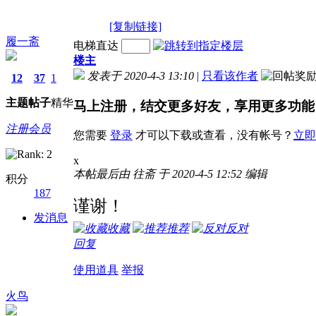
[复制链接]
履一斋
电梯直达
楼主
发表于 2020-4-3 13:10
|
只看该作者
12
37
1
主题
帖子
精华
马上注册，结交更多好友，享用更多功能
注册会员
您需要
登录
才可以下载或查看，没有帐号？
立即
x
本帖最后由 往斋 于 2020-4-5 12:52 编辑
积分
187
谨谢！
发消息
收藏
推荐
反对
回复
使用道具
举报
火鸟