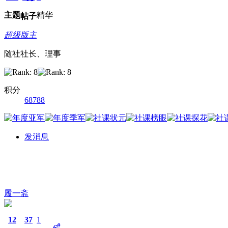
主题
精华
帖子
超级版主
随社社长、理事
积分
68788
发消息
履一斋
12
37
1
#
6