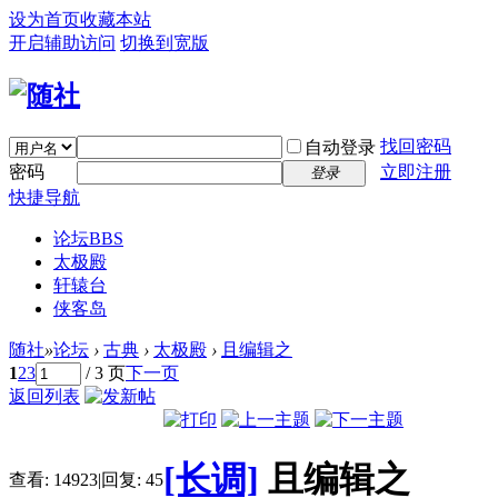
设为首页
收藏本站
开启辅助访问
切换到宽版
找回密码
自动登录
密码
立即注册
登录
快捷导航
论坛
BBS
太极殿
轩辕台
侠客岛
随社
»
论坛
›
古典
›
太极殿
›
且编辑之
1
2
3
/ 3 页
下一页
返回列表
[长调]
且编辑之
查看:
14923
|
回复:
45