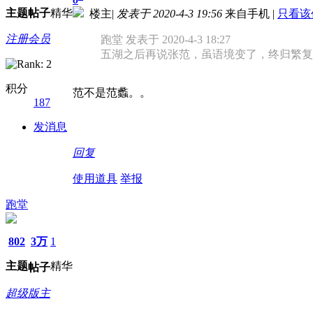
主题
帖子
精华
楼主
|
发表于 2020-4-3 19:56
来自手机
|
只看该
注册会员
跑堂 发表于 2020-4-3 18:27
五湖之后再说张范，虽语境变了，终归繁复
积分
范不是范蠡。。
187
发消息
回复
使用道具
举报
跑堂
802
3万
1
主题
精华
帖子
超级版主