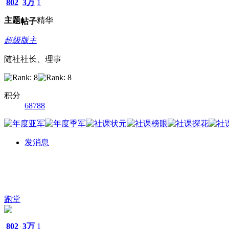
802
3万
1
主题
精华
帖子
超级版主
随社社长、理事
积分
68788
发消息
跑堂
802
3万
1