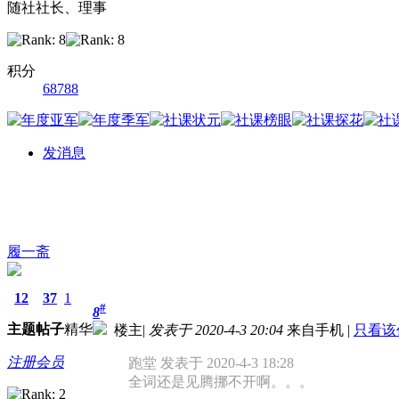
随社社长、理事
积分
68788
发消息
履一斋
12
37
1
#
8
主题
帖子
精华
楼主
|
发表于 2020-4-3 20:04
来自手机
|
只看该
注册会员
跑堂 发表于 2020-4-3 18:28
全词还是见腾挪不开啊。。。