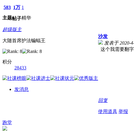
583
1万
1
主题
精华
帖子
超级版主
沙发
大随首席护法蝙蝠王
发表于 2020-4-
这个我需要翻字
积分
28433
发消息
回复
使用道具
举报
跑堂