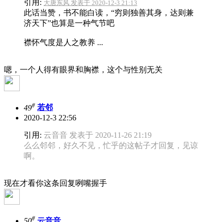
引用:
大唐东风 发表于 2020-12-3 21:13
此话当赞，书不能白读，“穷则独善其身，达则兼
济天下”也算是一种气节吧
襟怀气度是人之教养 ...
嗯，一个人得有眼界和胸襟，这个与性别无关
#
49
若邻
2020-12-3 22:56
引用:
云音音 发表于 2020-11-26 21:19
么么邻邻，好久不见，忙乎的这帖子才回复，见谅
啊。
现在才看你这条回复咧嘴握手
#
50
云音音